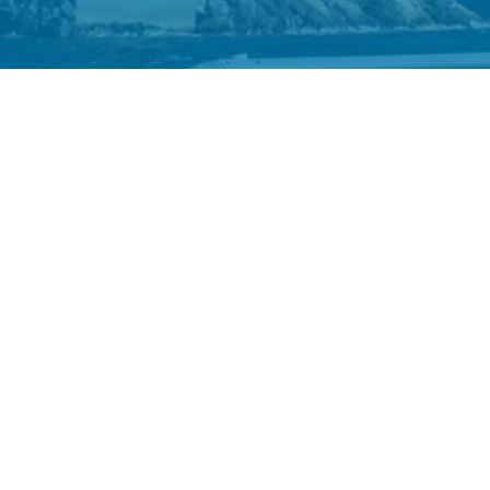
Vikingre
Leemakker
KvK nr.: 97975
Copyright 2019 Vikingreizen-
A