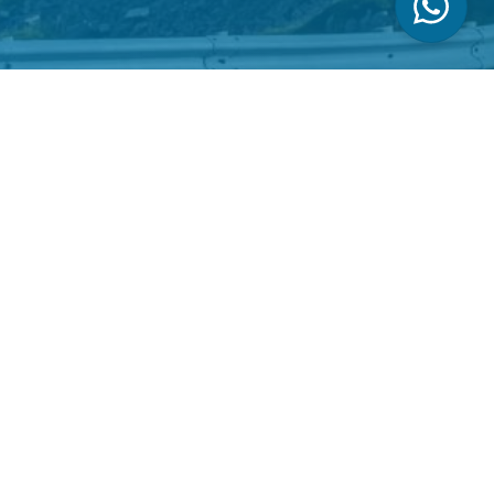
Vikingreizen
Goedendag, wat kan ik voor u doen?
oorwegen)
reizen.nl,
, BIC: KNABNL2H
by Best4u Media
ikkeld door
Best4u Group B.V.