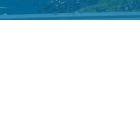
izen (auto en motorreizen in N
s 28, 9341 BT Veenhuizen tel: +31(0)619921874, info@viking
907, BTW-id: NL005301106B54, IBAN: NL59 KNAB 0259929840
lgemene Voorwaarden
-
Privacyverklaring
-
Sitemap
- Ontw