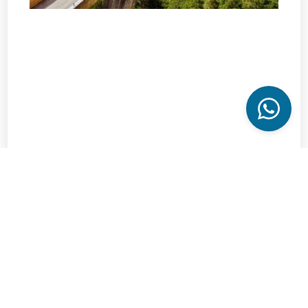
Vikingreizen
Goedendag, wat kan ik voor u doen?